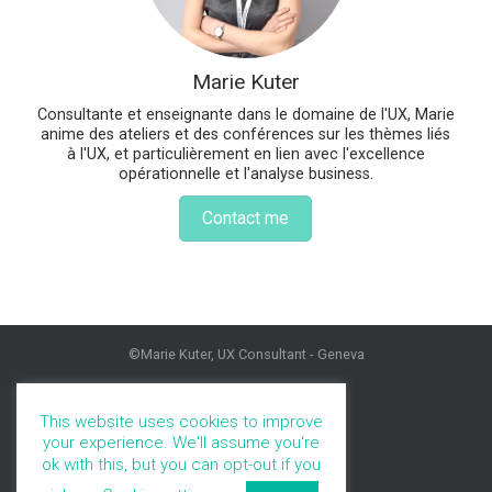
Marie Kuter
Consultante et enseignante dans le domaine de l'UX, Marie
anime des ateliers et des conférences sur les thèmes liés
à l'UX, et particulièrement en lien avec l'excellence
opérationnelle et l'analyse business.
Contact me
©Marie Kuter, UX Consultant - Geneva
HOME
PROFILE
This website uses cookies to improve
PORTFOLIO
your experience. We'll assume you're
SERVICES
ok with this, but you can opt-out if you
BLOG