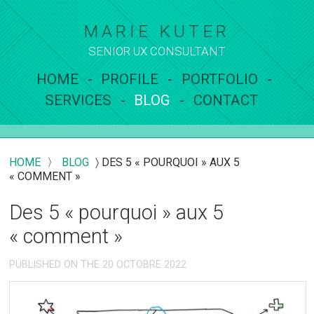
MARIE KUTER
SENIOR UX
CONSULTANT
HOME
PROFILE
PORTFOLIO
SERVICES
BLOG
CONTACT
HOME
〉
BLOG
〉
DES 5 « POURQUOI » AUX 5
« COMMENT »
Des 5 « pourquoi » aux 5
« comment »
PUBLISHED ON THE 20 OCTOBRE 2022